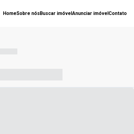
Home
Sobre nós
Buscar imóvel
Anunciar imóvel
Contato
-- --- ------
-- ----- ----- --- ------