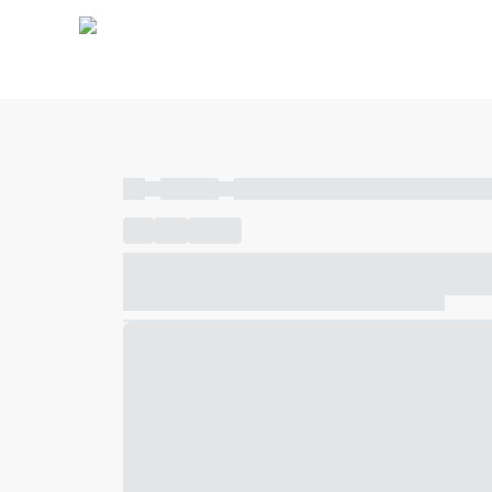
----
----- -----
----- ----- -- ------ ---- ---- -- ----- ----- ---
----
-----
---- ------
----- ----- -- ------ ---- ---- -- ---
----- ----- -- ------ ---- ---- -- ----- ----- ----- --- ------