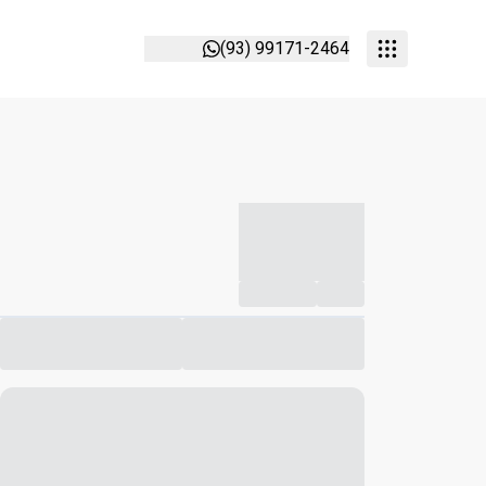
(93) 99171-2464
-----------
--
Compartilhar
Favorito