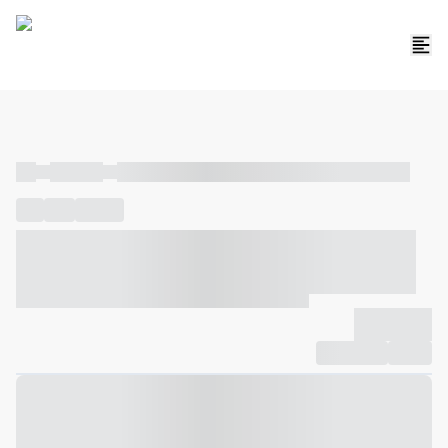
----
----- -----
----- ----- -- ------ ---- ---- -- ----- ----- ----- --- ------
----
-----
---- ------
----- ----- -- ------ ---- ---- -- ----- ----- -----
--- ------
----- ----- -- ------ ---- ---- -- ----- ----- ----- --- ------
-------------
Compartilhar
Favorito