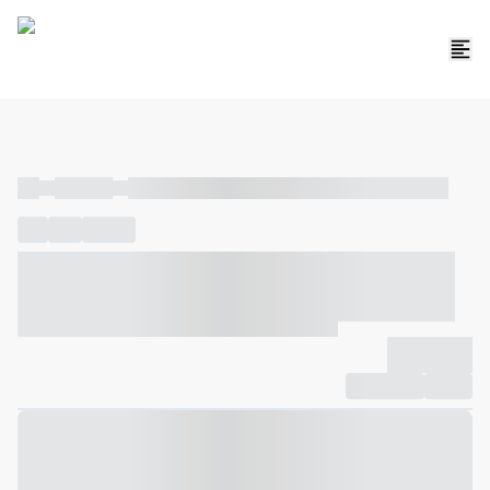
----
----- -----
----- ----- -- ------ ---- ---- -- ----- ----- ----- --- ------
----
-----
---- ------
----- ----- -- ------ ---- ---- -- ----- ----- -----
--- ------
----- ----- -- ------ ---- ---- -- ----- ----- ----- --- ------
-------------
Compartilhar
Favorito