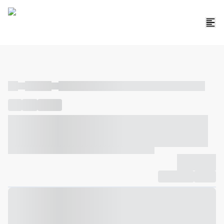
----
----- -----
----- ----- -- ------ ---- ---- -- ----- ----- ----- --- ------
----
-----
---- ------
----- ----- -- ------ ---- ---- -- ----- ----- -----
--- ------
----- ----- -- ------ ---- ---- -- ----- ----- ----- --- ------
-------------
Compartilhar
Favorito