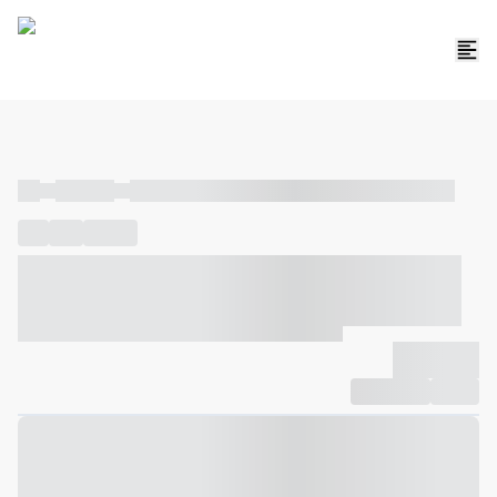
----
----- -----
----- ----- -- ------ ---- ---- -- ----- ----- ----- --- ------
----
-----
---- ------
----- ----- -- ------ ---- ---- -- ----- ----- -----
--- ------
----- ----- -- ------ ---- ---- -- ----- ----- ----- --- ------
-------------
Compartilhar
Favorito